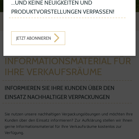
...UND KEINE NEUIGKEITEN UND
PRODUKTVORSTELLUNGEN VERPASSEN!
JETZT ABONNIEREN
NACHHALTIGKEIT
INFORMATIONSMATERIAL
INFORMATIONSMATERIAL FÜR
IHRE VERKAUFSRÄUME
INFORMIEREN SIE IHRE KUNDEN ÜBER DEN
EINSATZ NACHHALTIGER VERPACKUNGEN
Sie nutzen unsere nachhaltigen Verpackungslösungen und möchten Ihre
Kunden über den Einsatz informieren? Zur Aufklärung stellen wir Ihnen
gerne Informationsmaterial für Ihre Verkaufsräume kostenlos zur
Verfügung.