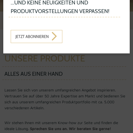
...UND KEINE NEUIGKEITEN UND
PRODUKTVORSTELLUNGEN VERPASSEN!
JETZT ABONNIEREN
PRODUKTE
UNSERE PRODUKTE
ALLES AUS EINER HAND
Lassen Sie sich von unserem umfangreichen Angebot inspirieren.
Vertrauen Sie auf über 50 Jahre Expertise am Markt und bedienen Sie
sich aus unserem umfangreichen Produktportfolio mit ca. 5.000
verschiedenen Artikeln.
Wir stehen Ihnen mit unserem Know-how zur Seite und finden die
ideale Lösung.
Sprechen Sie uns an. Wir beraten Sie gerne!