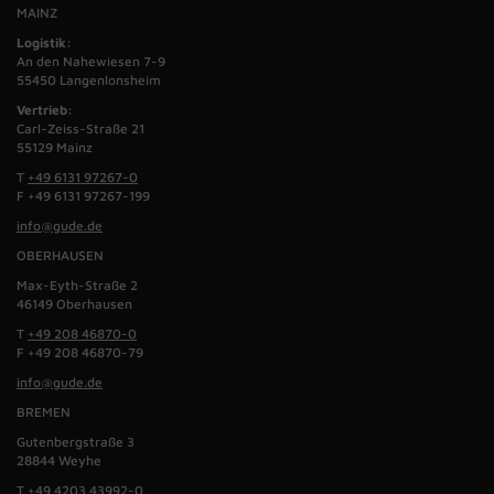
MAINZ
Logistik:
An den Nahewiesen 7-9
55450 Langenlonsheim
Vertrieb:
Carl-Zeiss-Straße 21
55129 Mainz
T
+49 6131 97267-0
F +49 6131 97267-199
info@gude.de
OBERHAUSEN
Max-Eyth-Straße 2
46149 Oberhausen
T
+49 208 46870-0
F +49 208 46870-79
info@gude.de
BREMEN
Gutenbergstraße 3
28844 Weyhe
T
+49 4203 43992-0