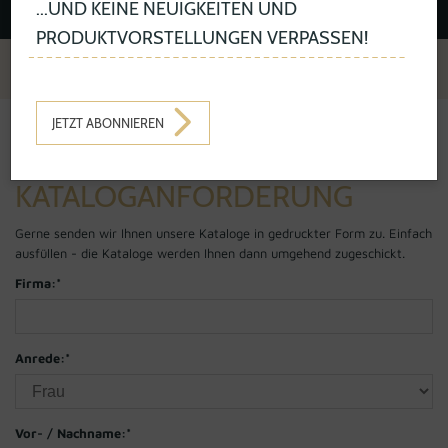
...UND KEINE NEUIGKEITEN UND
PRODUKTVORSTELLUNGEN VERPASSEN!
JETZT ABONNIEREN
KATALOGE
KATALOGANFORDERUNG
KATALOGANFORDERUNG
Gerne senden wir Ihnen unsere Kataloge in gedruckter Form zu. Einfach
ausfüllen - die Kataloge werden Ihnen dann umgehend zugeschickt.
Firma:
*
Anrede:
*
Vor- / Nachname:
*