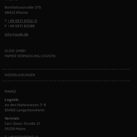
Bonifatiusstraße 375
48432 Rheine
T
+49 5971 9702-0
F +49 5971 82588
info@gude.de
GUDE GMBH
PAPIER VERPACKUNG LOGISTIK
NIEDERLASSUNGEN
MAINZ
Logistik:
An den Nahewiesen 7-9
55450 Langenlonsheim
Vertrieb:
Carl-Zeiss-Straße 21
55129 Mainz
T
+49 6131 97267-0