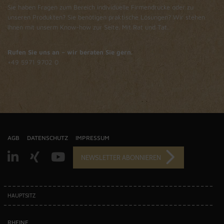
Sie haben Fragen zum Bereich individuelle Firmendrucke oder zu
unseren Produkten? Sie benötigen praktische Lösungen? Wir stehen
Ihnen mit unserm Know-how zur Seite. Mit Rat und Tat.
Rufen
Sie uns an – wir beraten Sie gern.
+49 5971 9702 0
AGB
DATENSCHUTZ
IMPRESSUM
NEWSLETTER ABONNIEREN
HAUPTSITZ
RHEINE