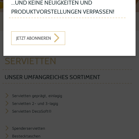
...UND KEINE NEUIGKEITEN UND
PRODUKTVORSTELLUNGEN VERPASSEN!
JETZT ABONNIEREN
PRODUKTE
TABLEWARE
SERVIETTEN
SERVIETTEN
UNSER UMFANGREICHES SORTIMENT
Servietten geprägt, einlagig
Servietten 2- und 3-lagig
Servietten DecoSoft®
Spenderservietten
Bestecktaschen